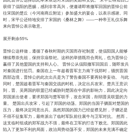
获得了偪阳的恩赐，感到非常高兴，便邀请即将撤军回国的晋悼公前
往宋国的楚丘（今河南商丘附近）参加盛大的宴会，以表示感谢。同
时，宋平公还特地安排了宋国的《桑林之舞》——一种帝王礼仪乐舞
来向晋悼公表示敬意。
展开剩余55%
晋悼公这样做，遵循了春秋时期的灭国而存祀制度，使偪阳国人能够
继续尊崇先祖，保持宗庙祭祀。这样的举措既符合周礼，也为晋悼公
赢得了其他盟国的支持和人心。 晋悼公从偪阳撤军回国后，随即发兵
对秦国进行惩罚。秦国在上一年趁着晋军主力南下伐郑时，骚扰晋国
西部边境，晋悼公的此次出兵是为了警告秦国不要再轻举妄动。 与此
同时，楚国趁着晋军与秦国交战的时机，决定出兵攻宋。楚共王意识
到，晋、吴两国的联盟已经威胁到楚国在中原的影响力，因此决定向
郑国派出使者，要求郑国与楚军联手，攻击宋国，削弱晋吴联盟的力
量。 楚国出兵攻宋，引起了郑国的动荡。郑国的当国子驷面对楚国的
压力，最终决定同意出兵。虽然郑国的国力已经捉襟见肘，子驷还是
不得不征集军力，最终派出了临时军队前往襄牛与卫军对抗。 然而，
这支临时组成的郑军战力不强，最终在卫军的打击下败北。郑国因此
陷入了更加不利的局面，政治局势动荡不安，郑国的未来充满不确定