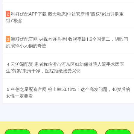
​利好优配APP下载 概念动态|中达安新增“股权转让(并购重
2
组)”概念
​海顺优配官网 央视奇迹首播! 收视率破1.6全国第二，胡歌闫
3
妮演绎小人物的奇迹
​云沪深配资 患者称临沂市河东区妇幼保健院人流手术因医
4
生“劳累”未清干净，医院拒绝接受采访
​科创之星配资官网 检出率53.12%！这个高发问题，40岁后的
5
女性一定要看