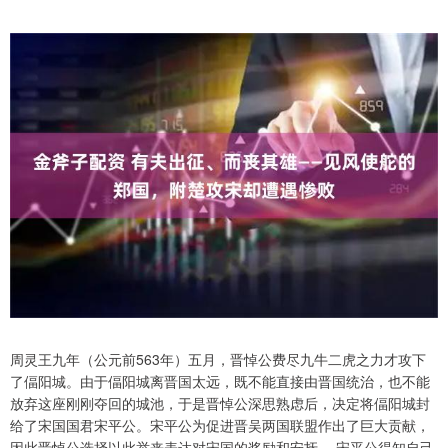
周灵王九年（公元前563年）五月，晋悼公费尽九牛二虎之力才攻下
了偪阳城。由于偪阳城离晋国太远，既不能直接由晋国统治，也不能
放弃这座刚刚夺回的城池，于是晋悼公深思熟虑后，决定将偪阳城封
给了宋国国君宋平公。宋平公为促进晋吴两国联盟作出了巨大贡献，
因此晋悼公选择以此举来表达对宋国的奖励和安抚。 宋平公得知自己