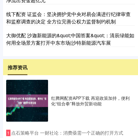
净流出资金超亿元
线下配资 证监会：坚决拥护党中央对易会满进行纪律审查
和监察调查的决定 全方位完善公权力监督制约机制
大御优配 沙迦新能源的&quot;中国答案&quot;：清辰绿能如
何用全场景方案打开中东市场|沙特新能源汽车展
推荐资讯
红腾网配资APP下载 再迎政策加持，便利
化“组合拳”释放外贸新动能
​点石策略平台 一财社论：消费亟需一个正确的打开方式
1