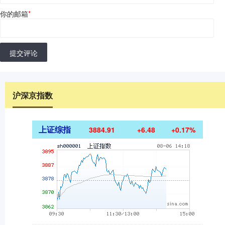
你的邮箱
*
提交评论
沪深京指数
上证综指
3884.91
+6.48
+0.17%