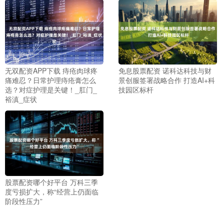
无双配资APP下载 痔疮肉球疼
免息股票配资 诺科达科技与财
痛难忍？日常护理痔疮膏怎么
景创服签署战略合作 打造AI+科
选？对症护理是关键！_肛门_
技园区标杆
裕滇_症状
股票配资哪个好平台 万科三季
度亏损扩大，称“经营上仍面临
阶段性压力”