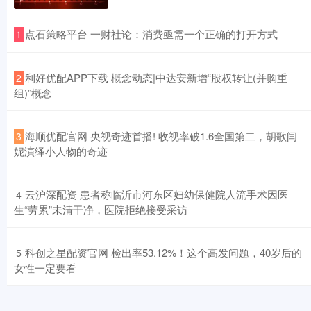
​点石策略平台 一财社论：消费亟需一个正确的打开方式
1
​利好优配APP下载 概念动态|中达安新增“股权转让(并购重
2
组)”概念
​海顺优配官网 央视奇迹首播! 收视率破1.6全国第二，胡歌闫
3
妮演绎小人物的奇迹
​云沪深配资 患者称临沂市河东区妇幼保健院人流手术因医
4
生“劳累”未清干净，医院拒绝接受采访
​科创之星配资官网 检出率53.12%！这个高发问题，40岁后的
5
女性一定要看