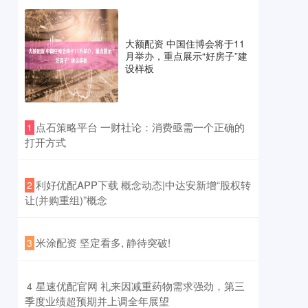
大额配资 中国住博会将于11
月举办，重点展示“好房子”建
设样板
​点石策略平台 一财社论：消费亟需一个正确的
1
打开方式
​利好优配APP下载 概念动态|中达安新增“股权转
2
让(并购重组)”概念
​米涂配资 坚定看多, 静待突破!
3
​星速优配官网 礼来因减重药物需求强劲，第三
4
季度业绩超预期并上调全年展望