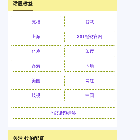
话题标签
亮相
智慧
上海
361配资官网
41岁
印度
香港
内地
美国
网红
歧视
中国
全部话题标签
关注 拉伯配资