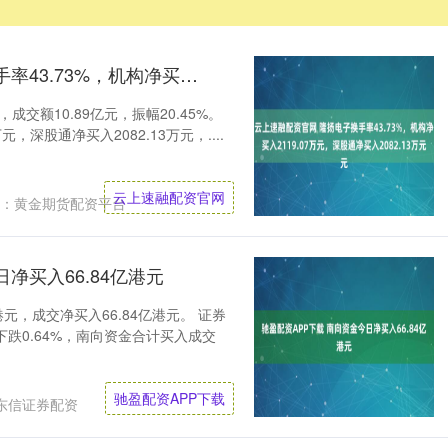
云上速融配资官网 隆扬电子换手率43.73%，机构净买入2119.07万元，深股通净买入2082.13万元
成交额10.89亿元，振幅20.45%。
，深股通净买入2082.13万元，....
云上速融配资官网
：黄金期货配资平台
净买入66.84亿港元
港元，成交净买入66.84亿港元。 证券
跌0.64%，南向资金合计买入成交
驰盈配资APP下载
东信证券配资