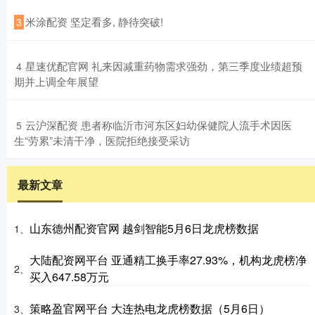
​米涂配资 坚定看多, 静待突破!
3
​星速优配官网 礼来因减重药物需求强劲，第三季度业绩超预
4
期并上调全年展望
​云沪深配资 患者称临沂市河东区妇幼保健院人流手术因医
5
生“劳累”未清干净，医院拒绝接受采访
最新文章
山东德州配资官网 越剑智能5月6日龙虎榜数据
1、
大陆配资网平台 亚通精工换手率27.93%，机构龙虎榜净
2、
买入647.58万元
策略盈官网平台 大连热电龙虎榜数据（5月6日）
3、