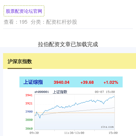
扰，但这对于我来说是一个不小的帮助，让
股票配资论坛官网
我能够继续....
查看：
195
分类：
配资杠杆炒股
拉伯配资文章已加载完成
沪深京指数
上证综指
3940.04
+39.68
+1.02%