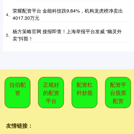
荣耀配资平台 金能科技跌9.84%，机构龙虎榜净卖出
4、
4017.30万元
杨方策略官网 接报即查！上海举报平台发威 “幽灵外
5、
卖”抖豁！
拉伯配
正规好
配资杠
配资平
资
的配资
杆炒股
台股票
平台
配资
友情链接：