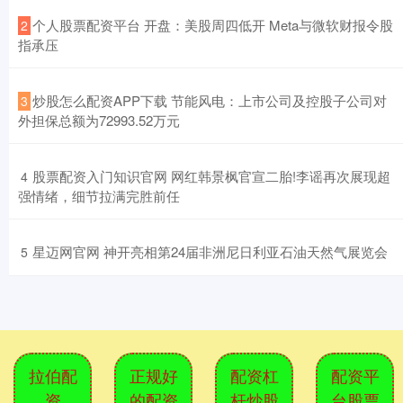
​个人股票配资平台 开盘：美股周四低开 Meta与微软财报令股
2
指承压
​炒股怎么配资APP下载 节能风电：上市公司及控股子公司对
3
外担保总额为72993.52万元
​股票配资入门知识官网 网红韩景枫官宣二胎!李谣再次展现超
4
强情绪，细节拉满完胜前任
​星迈网官网 神开亮相第24届非洲尼日利亚石油天然气展览会
5
拉伯配
正规好
配资杠
配资平
资
的配资
杆炒股
台股票