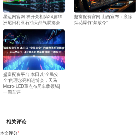
星迈网官网 神开亮相第24届非
趣富配资官网 山西宣布：废除
洲尼日利亚石油天然气展览会
烟花爆竹“禁放令”
盛富配资平台 本田以“全民安
全”的理念亮相进博会，天马
Micro-LED重点布局车载领域|
一周车评
相关评论
本文评分
*