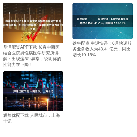
铁牛配资 申通快递：6月快递服
鼎泽配资APP下载 长春中西医
务业务收入为43.41亿元，同比
结合医院男性病医学研究所讲
增长10.15%
解：出现这5种异常，说明你的
性能力在下降！
辉煌优配下载 人民城市，上海
十记