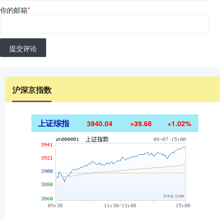
你的邮箱
*
提交评论
沪深京指数
上证综指
3940.04
+39.68
+1.02%