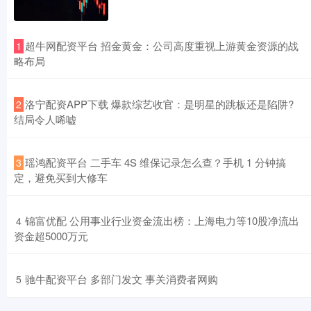
​超牛网配资平台 招金黄金：公司高度重视上游黄金资源的战
1
略布局
​洛宁配资APP下载 爆款综艺收官：是明星的跳板还是陷阱?
2
结局令人唏嘘
​瑶鸿配资平台 二手车 4S 维保记录怎么查？手机 1 分钟搞
3
定，避免买到大修车
​锦富优配 公用事业行业资金流出榜：上海电力等10股净流出
4
资金超5000万元
​驰牛配资平台 多部门发文 事关消费者网购
5